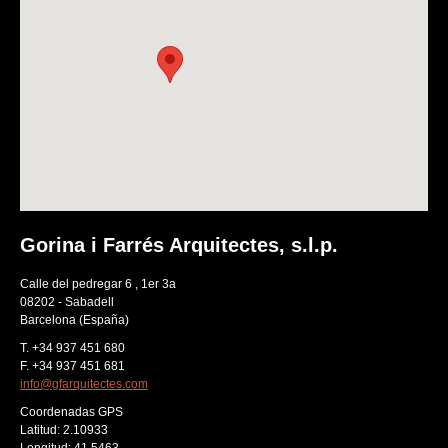
Gorina i Farrés Arquitectes, s.l.p.
Calle del pedregar 6 , 1er 3a
08202 - Sabadell
Barcelona (España)
T. +34 937 451 680
F. +34 937 451 681
info@gfarquitectes.com
Coordenadas GPS
Latitud: 2.10933