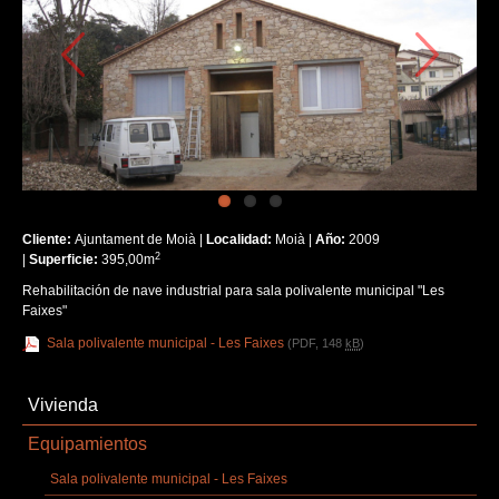
Cliente:
Ajuntament de Moià |
Localidad:
Moià |
Año:
2009
2
|
Superficie:
395,00m
Rehabilitación de nave industrial para sala polivalente municipal "Les
Faixes"
Sala polivalente municipal - Les Faixes
(PDF, 148
kB
)
Vivienda
Equipamientos
Sala polivalente municipal - Les Faixes