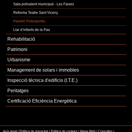
Sala polivalent municipal - Les Faixes
Reforma Teatre Sant Vicenç
Pavelló Poliesportiu
Llar d’infants de la Pau
Rehabilitació
Patrimoni
Urbanisme
Management de solars i immobles
Inspecció tècnica d'edificis (I.T.E.)
Peritatges
Certificació Eficiència Energètica
Avís legal
|
Política de privacitat
|
Política de cookies
|
Mapa Web
|
Consultes i