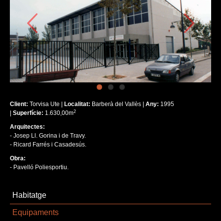
Client:
Torvisa Ute |
Localitat:
Barberà del Vallès |
Any:
1995
2
|
Superfície:
1.630,00m
Arquitectes:
- Josep Ll. Gorina i de Travy.
- Ricard Farrés i Casadesús.
Obra:
- Pavelló Poliesportiu.
Habitatge
Equipaments