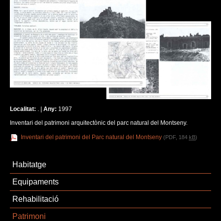
Localitat:
. |
Any:
1997
Inventari del patrimoni arquitectònic del parc natural del Montseny.
Inventari del patrimoni del Parc natural del Montseny
(PDF, 184
kB
)
Habitatge
Equipaments
Rehabilitació
Patrimoni